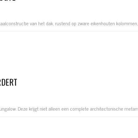
taalconstructie van het dak, rustend op zware eikenhouten kolommen, is
RDERT
galow. Deze krijgt niet alleen een complete architectonische metamo